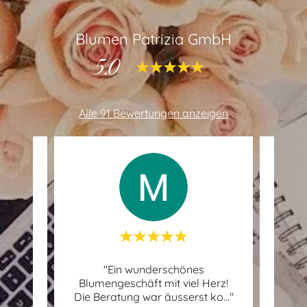
Blumen Patrizia GmbH
5.0
Alle 91 Bewertungen anzeigen
e)
"Ein wunderschönes
"Wir
.
Blumengeschäft mit viel Herz!
D
loem
..."
Die Beratung war äusserst ko
..."
freun